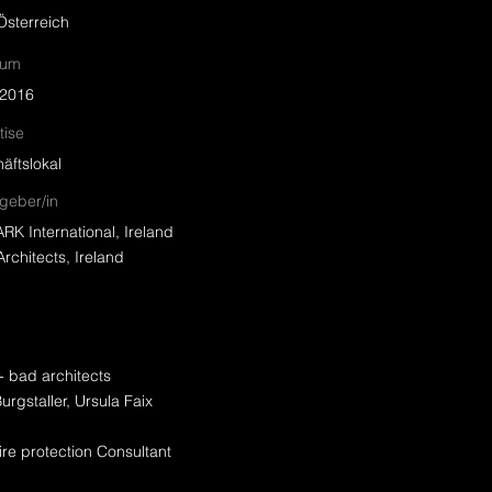
Österreich
aum
-2016
tise
äftslokal
ageber/in
RK International, Ireland
rchitects, Ireland
 bad architects
urgstaller, Ursula Faix
ire protection Consultant