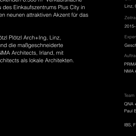
Linz, 
des Einkaufszentrums Plus City in
inen neunen attraktiven Akzent für das
Zeitr
2015
zl Plötzl Arch+Ing, Linz,
Exper
und die maßgeschneiderte
Gesch
MA Architects, Irland, mit
Auftr
itects als lokale Architekten.
PRIMA
NMA A
Team
QNA +
Paul B
IBS, F