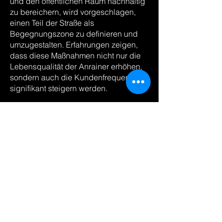
und den öffentlichen Raum nachhaltig
zu bereichern, wird vorgeschlagen,
einen Teil der Straße als
Begegnungszone zu definieren und
umzugestalten. Erfahrungen zeigen,
dass diese Maßnahmen nicht nur die
Lebensqualität der Anrainer erhöhen,
sondern auch die Kundenfrequenz
signifikant steigern werden.
Projektdetails
Expertise
Städtebau
Auftrageber/in
QNA + bad architects
Team
QNA + bad architects
Paul Burgstaller, Ursula Faix, Johannes
Weninger, Fabian Partoll
Ort